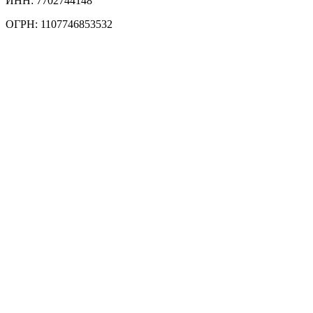
ИНН: 7702744148
ОГРН: 1107746853532