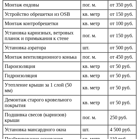
Монтаж ендовы
пог. м.
от 350 руб.
Устройство обрешетки из OSB
кв. метр
от 150 руб.
Монтаж контробрешетки
кв. метр
от 100 руб.
Установка карнизных, ветровых
пог. м.
от 150 руб.
планок и примыкания к стене
Установка аэратора
шт.
от 500 руб.
Монтаж вентиляционного конька
пог. м.
от 450 руб.
Пароизоляция
кв. метр
от 50 руб.
Гидроизоляция
кв. метр
от 50 руб.
Утепление крыши за 1 слой (50
кв. метр
от 50 руб.
мм)
Демонтаж старого кровельного
кв. метр
от 50 руб.
покрытия
Подшивка свесов (карнизов)
пог. м.
250 руб.
крыши
Установка мансардного окна
шт.
4 500 руб.
Праймирование основания
кв. метр
110 руб.