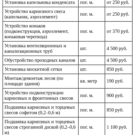
Установка капельника конденсата
пог. м.
от 250 руб.
Устройство карнизного свеса
пог. м.
от 250 руб.
(капельник, аэроэлемент)
Устройство коньков
(подконструкция, аэроэлемент,
пог. м.
от 370 руб.
коньковая черепица)
Установка вентиляционных и
шт.
4 500 руб.
канализационных труб
Обустройство проходных каналов
шт.
4 500 руб.
Установка москитной сетки
шт.
850 руб.
Монтаж/демонтаж лесов (по
кв. метр
190 руб.
площади здания)
Устройство подконструкции
пог. м.
900 руб.
карнизных и фронтонных свесов
Подшивка карнизных и торцевых
пог. м.
850 руб.
свесов софитом (0,2–0,6 м)
Подшивка карнизных и торцевых
свесов строганной доской (0,2–0,6
пог. м.
1 100 руб.
м)